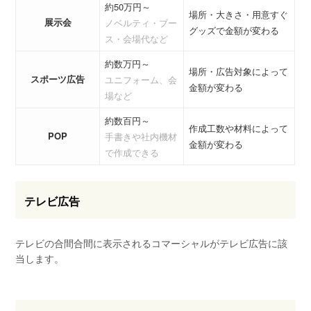
約50万円～
場所・大きさ・用意すぐ
展示会
ノベルティ・ブー
グッズで金額が変わる
ス・会場代など
約数万円～
場所・広告対象によって
スポーツ広告
ユニフォーム、会
金額が変わる
場など
約数百円～
作成工数や材料によって
POP
手書きや社内機材
金額が変わる
で作成できる
テレビ広告
テレビの合間合間に表示されるコマーシャルがテレビ広告に該
当します。