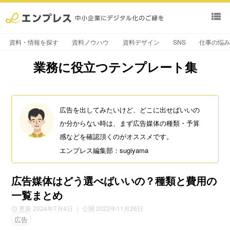
view_list
資料・情報を探す
資料ノウハウ
資料デザイン
SNS
仕事の悩
業務に役立つテンプレート集
広告を出してみたいけど、どこに出せばいいの
か分からない時は、まず広告媒体の種類・予算
感などを確認頂くのがオススメです。
エンプレス編集部：sugiyama
広告媒体はどう選べばいいの？種類と費用の
一覧まとめ
更新 2024年7月4日
｜ 公開 2022年11月26日
広告