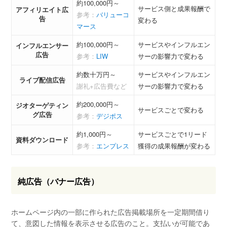
約100,000円～
サービス側と成果報酬で
アフィリエイト広
参考：
バリューコ
告
変わる
マース
約100,000円～
サービスやインフルエン
インフルエンサー
広告
参考：
LIW
サーの影響力で変わる
約数十万円～
サービスやインフルエン
ライブ配信広告
謝礼+広告費など
サーの影響力で変わる
約200,000円～
ジオターゲティン
サービスごとで変わる
グ広告
参考：
デジポス
約1,000円～
サービスごとで1リード
資料ダウンロード
参考：
エンプレス
獲得の成果報酬が変わる
純広告（バナー広告）
ホームページ内の一部に作られた広告掲載場所を一定期間借り
て、意図した情報を表示させる広告のこと。支払いが可能であ