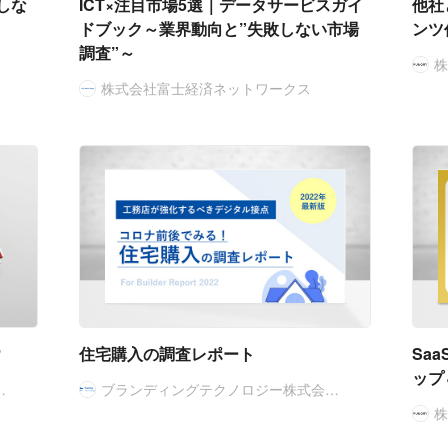
しな
ICT×注目市場5選｜データサービスガイ
他社
ドブック～業界動向と”失敗しない市場
ンツ
調査”～
株式会社富士経済ネットワークス
ウ
住宅購入の調査レポート
Sa
ップ
…
ブランディングテクノロジー株式会…