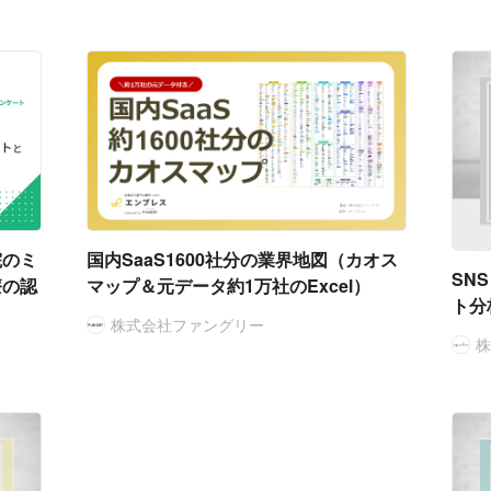
院のミ
国内SaaS1600社分の業界地図（カオス
SN
療の認
マップ＆元データ約1万社のExcel）
ト分
株式会社ファングリー