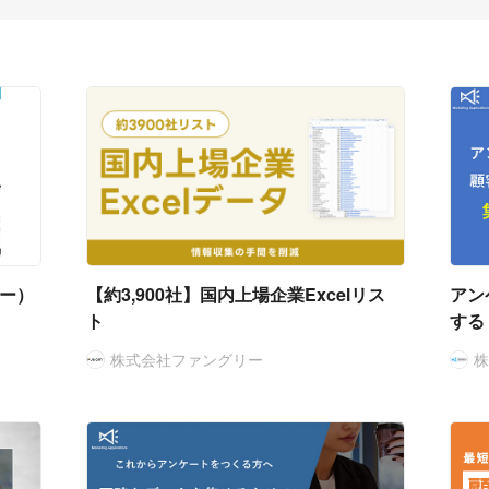
ジー）
【約3,900社】国内上場企業Excelリス
アン
ト
する
株式会社ファングリー