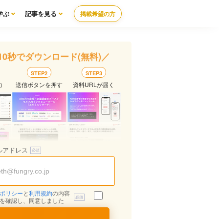
学ぶ
記事を見る
掲載希望の方
10秒でダウンロード(無料)／
STEP2
STEP3
力
送信ボタンを押す
資料URLが届く
ルアドレス
ポリシー
と
利用規約
の内容
を確認し、同意しました