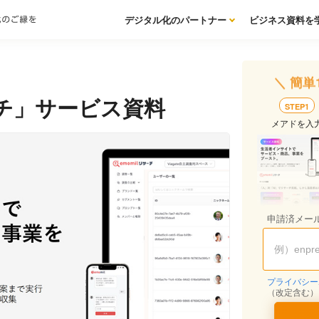
デジタル化のパートナー
ビジネス資料を
＼ 簡単
チ」サービス資料
STEP1
メアドを入
申請済メー
プライバシー
（改定含む）