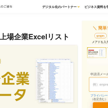
デジタル化のパートナー
ビジネス資料を
＼ 簡単
内上場企業Excelリスト
STEP1
メアドを入
申請済メー
プライバシー
（改定含む）