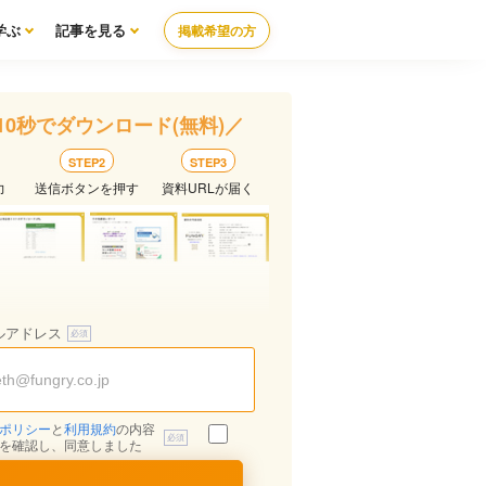
学ぶ
記事を見る
掲載希望の方
10秒でダウンロード(無料)／
STEP2
STEP3
力
送信ボタンを押す
資料URLが届く
ルアドレス
ポリシー
と
利用規約
の内容
を確認し、同意しました