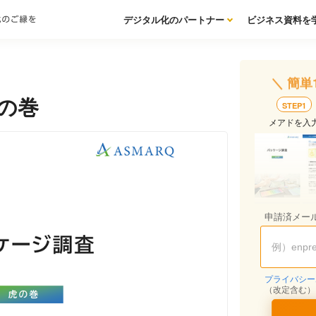
デジタル化のパートナー
ビジネス資料を
＼ 簡単
の巻
STEP1
メアドを入
申請済メー
プライバシー
（改定含む）