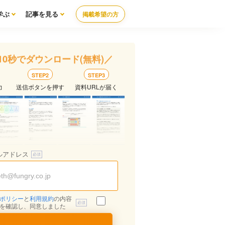
学ぶ
記事を見る
掲載希望の方
10秒でダウンロード(無料)／
STEP2
STEP3
力
送信ボタンを押す
資料URLが届く
ルアドレス
ポリシー
と
利用規約
の内容
を確認し、同意しました