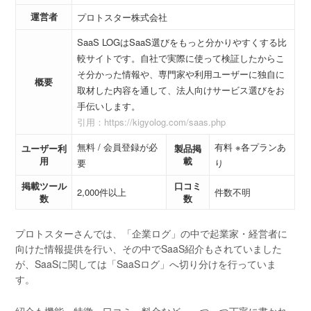
運営者
プロトスター株式会社
SaaS LOGはSaaS選びをもっと分かりやすくする比
較サイトです。自社で実際に使って検証したからこ
そ分かった情報や、専門家や利用ユーザーに独自に
概要
取材した内容を通して、法人向けサービス選びをお
手伝いします。
引用：https://kigyolog.com/saas.php
無料 / 会員登録が必
有料 ※各プランあ
ユーザー利
製品掲
用
載
要
り
掲載ツール
口コミ
2,000件以上
件数不明
数
数
プロトスターさんでは、「企業ログ」の中で起業家・経営者に
向けた情報提供を行い、その中でSaaS紹介もされていました
が、SaaSに関しては「SaaSログ」へ切り分けを行っていま
す。
紹介も機能・特徴・口コミ・料金など、一つ一つ丁寧に書かれ