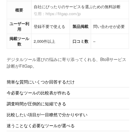
自社にぴったりのサービスを選ぶための無料診断
概要
引用：https://fitgap.com/jp
ユーザー利
登録不要で使える
製品掲載
問い合わせが必要
用
掲載ツール
2,000件以上
口コミ数
–
数
デジタルツール選びの悩みに寄り添ってくれる、BtoBサービス
診断がFitGap。
簡単な質問にいくつか回答するだけ
今必要なツールの比較表が作れる
調査時間が圧倒的に短縮できる
比較したい項目が一目瞭然で分かりやすい
迷うことなく必要なツールが選べる