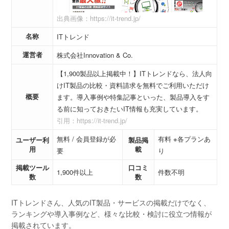
出典画像：https://it-trend.jp/
名称
ITトレンド
運営者
株式会社Innovation & Co.
【1,900製品以上掲載中！】ITトレンドなら、法人向
けIT製品の比較・資料請求を無料でご利用いただけ
概要
ます。導入事例や特集記事といった、製品導入をす
る前に知っておきたいIT情報も充実しています。
引用：https://it-trend.jp/
無料 / 会員登録が必
有料 ※各プランあ
ユーザー利
製品掲
用
載
要
り
掲載ツール
口コミ
1,900件以上
件数不明
数
数
ITトレンドさん、人気のIT製品・サービスの掲載だけでなく、
ランキングや導入事例など、様々な比較・検討に役立つ情報が
掲載されています。