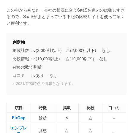
この中からあなた・会社の状況に合うSaaSを選ぶのは難しすぎ
るので、SaaSがまとまっている下記の比較サイトを使って頂く
と便利です。
判定軸
掲載社数：○(2,000社以上) △(2,000社以下) -なし
比較情報：○(10,000以上) △(10,000以下） -なし
※index数で判断
口コミ ：○あり -なし
※ 2021/7/20時点の情報となります。
項目
特徴
掲載
比較
口コミ
FitGap
診断
○
△
–
エンプレ
共感
△
△
–