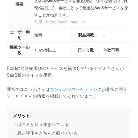
ど各種SaaSサービスを徹底調査！様々な切り口で比
概要
較検討して、自社にとって最適なSaaSサービスを探
すことが出来ます。
引用：https://saas.imitsu.jp/
ユーザー利
無料
製品掲載
–
用
掲載ツール
1,325件以上
口コミ数
件数不明
数
BtoBの発注先選びのサービスを提供しているアイミツさんが
SaaS版のサイトを用意。
運営のユニラボさんは
コンテンツマーケティング
が非常に強く
て、たくさんの情報を掲載してくれています。
メリット
・口コミが日々集まっている
・悪い評価もきちんと載せている