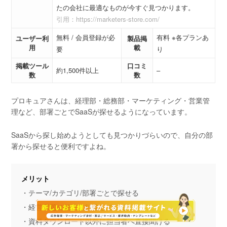
たの会社に最適なものが今すぐ見つかります。
引用：https://marketers-store.com/
無料 / 会員登録が必
有料 ※各プランあ
ユーザー利
製品掲
用
載
要
り
掲載ツール
口コミ
約1,500件以上
–
数
数
プロキュアさんは、経理部・総務部・マーケティング・営業管
理など、部署ごとでSaaSが探せるようになっています。
SaaSから探し始めようとしても見つかりづらいので、自分の部
署から探せると便利ですよね。
メリット
・テーマ/カテゴリ/部署ごとで探せる
・経営課題の解決に特化している
・資料ダウンロード以外に担当者へ直接聞ける