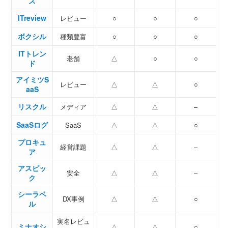
ス
ITreview
レビュー
○
○
○
ボクシル
種類豊富
○
○
○
ITトレン
老舗
△
○
○
ド
アイミツS
レビュー
△
△
○
aaS
リスクル
メディア
△
△
–
SaaSログ
SaaS
△
△
○
プロキュ
経営課題
△
△
–
ア
アスピッ
安全
△
△
–
ク
シーラベ
DX事例
△
△
○
ル
実名レビュ
ミナオシ
△
△
○