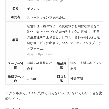
名称
ボクシル
運営者
スマートキャンプ株式会社
勤怠管理・顧客管理・経費精算など煩雑な業務を自
動化。売上アップや組織の見える化に貢献し、明日
の生産性を向上させる。口コミ・資料から比較し最
概要
適なサービスに出会う、SaaSマーケティングプラッ
トフォーム。
引用：https://boxil.jp/
無料 / 会員登録が
無料・有料 ※各プラン
ユーザー利
製品掲
用
載
必要
あり
掲載ツール
口コミ
3,000件
件数不明
数
数
ボクシルさん、SaaS業界で知らない人はいないくらい有名な比
較サイト。