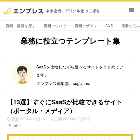
view_list
資料・情報を探す
資料ノウハウ
資料デザイン
SNS
仕事の悩
業務に役立つテンプレート集
SaaSを比較しながら選べるサイトをまとめてい
ます。
エンプレス編集部：sugiyama
【13選】すぐにSaaSが比較できるサイト
（ポータル・メディア）
更新 2024年10月16日
｜ 公開 2021年07月19日
SaaS