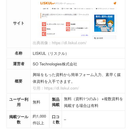
サイト
出典画像：https://dl.liskul.com/
名称
LISKUL（リスクル）
運営者
SO Technologies株式会社
興味をもった資料から簡単フォーム入力、素早く媒
概要
体資料を入手できます。
引用：https://dl.liskul.com/
無料（資料1つのみ） ※複数資料を
ユーザー利
製品
無料
用
掲載
掲載する場合は有料
約1,000
掲載ツール
口コ
–
数
ミ数
件以上