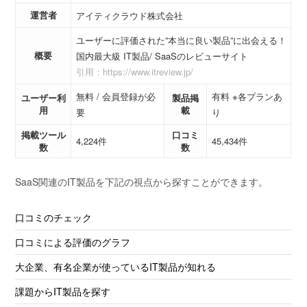
運営者
アイティクラウド株式会社
ユーザーに評価された”本当に良い製品”に出会える！
概要
国内最大級 IT製品/ SaaSのレビューサイト
引用：https://www.itreview.jp/
無料 / 会員登録が必
有料 ※各プランあ
ユーザー利
製品掲
用
載
要
り
掲載ツール
口コミ
4,224件
45,434件
数
数
SaaS関連のIT製品を下記の視点から探すことができます。
口コミのチェック
口コミによる評価のグラフ
大企業、有名企業が使っているIT製品が知れる
課題からIT製品を探す