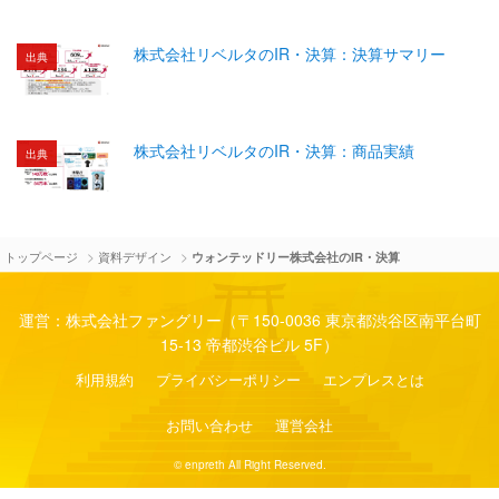
株式会社リベルタのIR・決算：決算サマリー
出典
株式会社リベルタのIR・決算：商品実績
出典
>
>
トップページ
資料デザイン
ウォンテッドリー株式会社のIR・決算
運営：株式会社ファングリー（〒150-0036 東京都渋谷区南平台町
15-13 帝都渋谷ビル 5F）
利用規約
プライバシーポリシー
エンプレスとは
お問い合わせ
運営会社
© enpreth All Right Reserved.