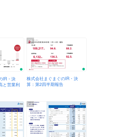
出典
株式会社まぐまぐのIR・決
IR・決
算：第2四半期報告
高と営業利
出典