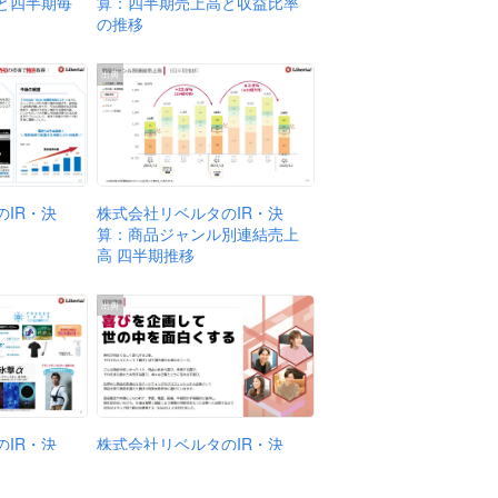
と四半期毎
算：四半期売上高と収益比率
の推移
出典
IR・決
株式会社リベルタのIR・決
算：商品ジャンル別連結売上
高 四半期推移
出典
IR・決
株式会社リベルタのIR・決
算：経営理念