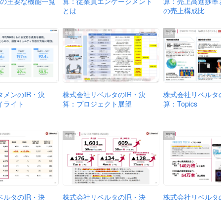
算：売上高進捗率
算：従業員エンゲージメント
Gの主要な機能一覧
の売上構成比
とは
出典
出典
株式会社リベルタの
タメンのIR・決
株式会社リベルタのIR・決
算：Topics
イライト
算：プロジェクト展望
出典
出典
ベルタのIR・決
株式会社リベルタの
株式会社リベルタのIR・決
益計算書
算：商品実績
算：決算サマリー