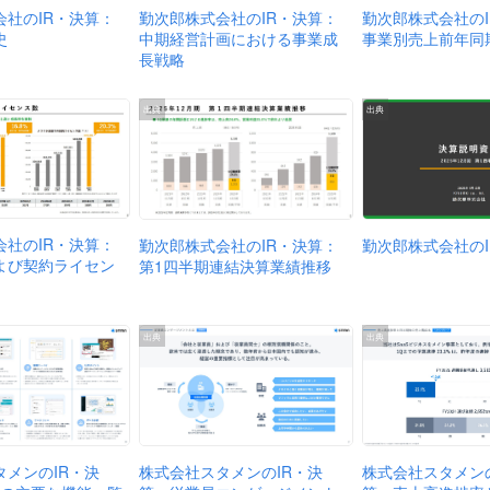
会社のIR・決算：
勤次郎株式会社のIR・決算：
勤次郎株式会社の
史
中期経営計画における事業成
事業別売上前年同
長戦略
出典
出典
会社のIR・決算：
勤次郎株式会社のIR・決算：
勤次郎株式会社のI
よび契約ライセン
第1四半期連結決算業績推移
出典
出典
株式会社スタメンの
株式会社スタメンのIR・決
タメンのIR・決