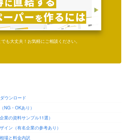
とでも大丈夫！お気軽にご相談ください。
料ダウンロード
（NG・OKあり）
企業の資料サンプル11選）
ザイン（有名企業の参考あり）
相場と料金内訳