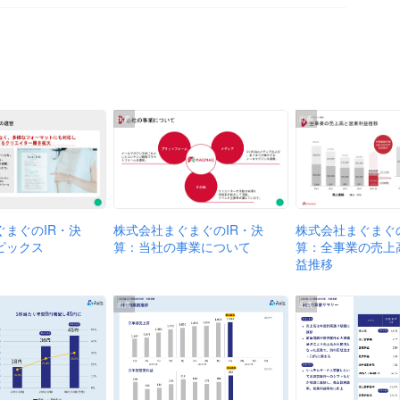
出典
出典
株式会社まぐまぐのIR・決
株式会社まぐまぐの
ぐまぐのIR・決
算：当社の事業について
算：全事業の売上
ピックス
益推移
出典
出典