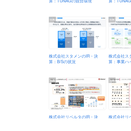
算：TUNAGの競合環境
算：TUNA
出典
出典
株式会社ス
株式会社スタメンのIR・決
算：事業ハ
算：B/Sの状況
出典
出典
株式会社リ
株式会社リベルタのIR・決
算：連結損
算：商品ジャンル別連結売上
高