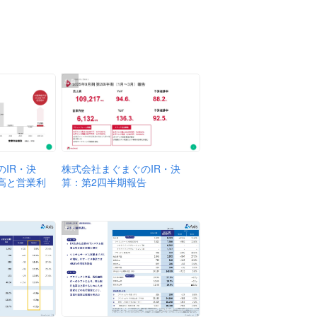
出典
株式会社まぐまぐのIR・決
IR・決
算：第2四半期報告
高と営業利
出典