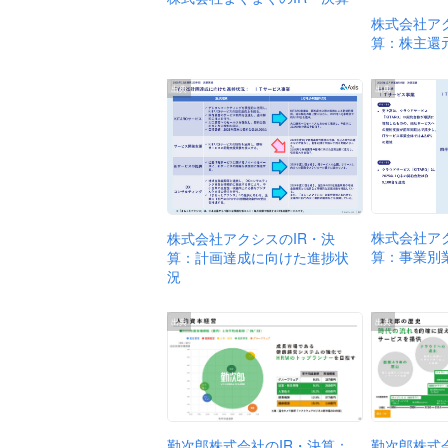
株式会社ア
算：株主還
出典
出典
株式会社ア
株式会社アクシスのIR・決
算：事業別
算：計画達成に向けた進捗状
況
出典
出典
勤次郎株式
勤次郎株式会社のIR・決算：