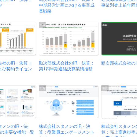
史
中期経営計画における事業成
事業別売上前年同
長戦略
出典
出典
会社のIR・決算：
勤次郎株式会社のIR・決算：
勤次郎株式会社のI
よび契約ライセン
第1四半期連結決算業績推移
出典
出典
株式会社スタメンの
株式会社スタメンのIR・決
タメンのIR・決
算：売上高進捗率
算：従業員エンゲージメント
Gの主要な機能一覧