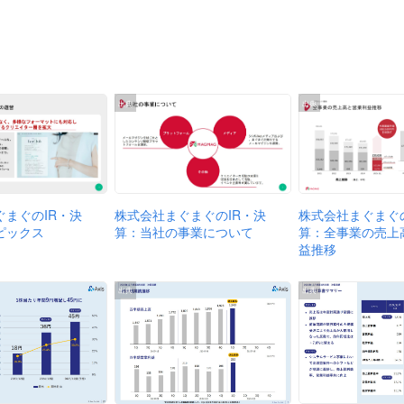
出典
出典
株式会社まぐまぐのIR・決
株式会社まぐまぐの
ぐまぐのIR・決
算：当社の事業について
算：全事業の売上
ピックス
益推移
出典
出典