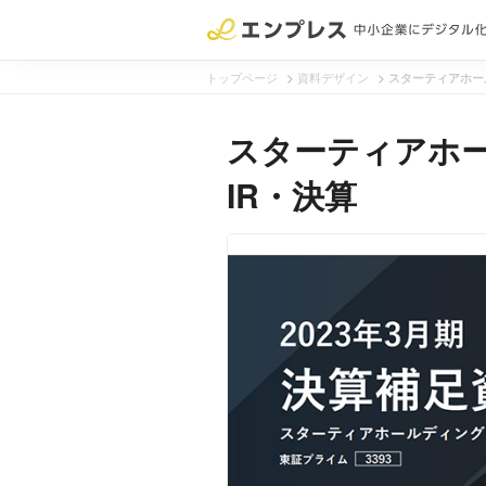
>
>
トップページ
資料デザイン
スターティアホー
スターティアホ
IR・決算