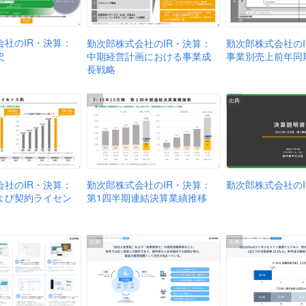
会社のIR・決算：
勤次郎株式会社のIR・決算：
勤次郎株式会社の
史
中期経営計画における事業成
事業別売上前年同
長戦略
出典
出典
会社のIR・決算：
勤次郎株式会社のIR・決算：
勤次郎株式会社のI
よび契約ライセン
第1四半期連結決算業績推移
出典
出典