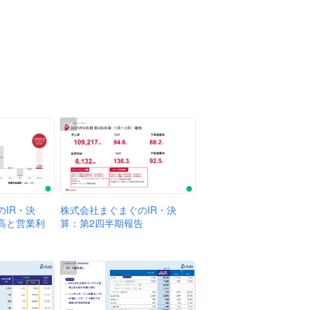
出典
株式会社まぐまぐのIR・決
IR・決
算：第2四半期報告
高と営業利
出典