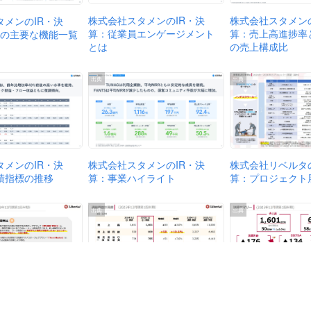
株式会社スタメンの
株式会社スタメンのIR・決
タメンのIR・決
算：売上高進捗率
算：従業員エンゲージメント
Gの主要な機能一覧
の売上構成比
とは
出典
出典
タメンのIR・決
株式会社スタメンのIR・決
株式会社リベルタの
績指標の推移
算：事業ハイライト
算：プロジェクト
出典
出典
株式会社リベルタのIR・決
ベルタのIR・決
株式会社リベルタの
算：連結損益計算書
ャンル別連結売上
算：決算サマリー