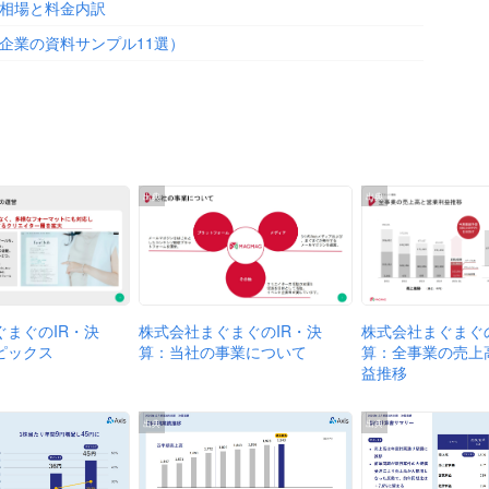
相場と料金内訳
企業の資料サンプル11選）
出典
出典
株式会社まぐまぐのIR・決
株式会社まぐまぐの
ぐまぐのIR・決
算：当社の事業について
算：全事業の売上
ピックス
益推移
出典
出典