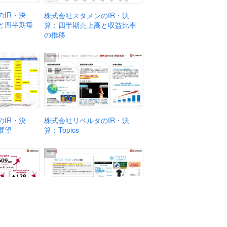
IR・決
株式会社スタメンのIR・決
と四半期毎
算：四半期売上高と収益比率
の推移
出典
株式会社リベルタのIR・決
IR・決
算：Topics
展望
出典
株式会社リベルタのIR・決
IR・決
算：商品実績