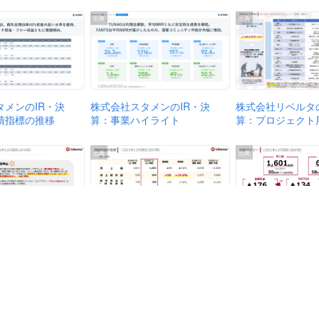
出典
出典
タメンのIR・決
株式会社スタメンのIR・決
株式会社リベルタの
績指標の推移
算：事業ハイライト
算：プロジェクト
出典
出典
株式会社リベルタのIR・決
ベルタのIR・決
株式会社リベルタの
算：連結損益計算書
ャンル別連結売上
算：決算サマリー