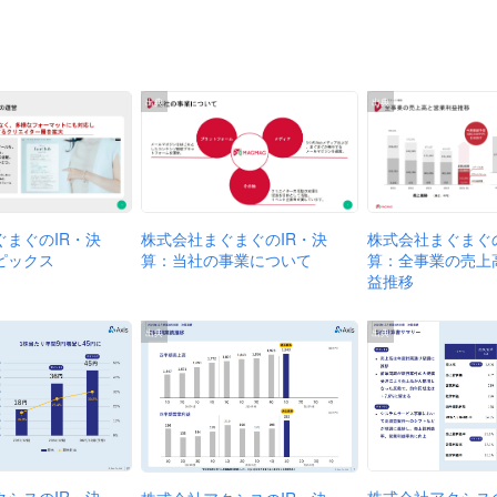
出典
出典
株式会社まぐまぐのIR・決
株式会社まぐまぐの
ぐまぐのIR・決
算：当社の事業について
算：全事業の売上
ピックス
益推移
出典
出典