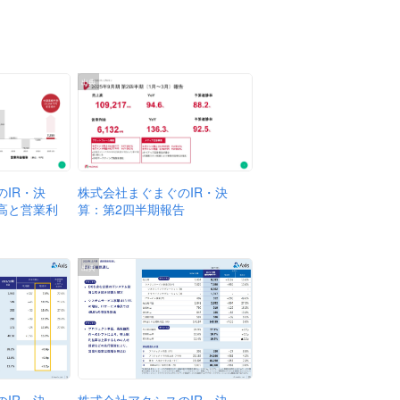
出典
株式会社まぐまぐのIR・決
IR・決
算：第2四半期報告
高と営業利
出典