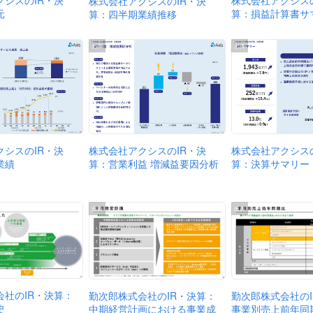
クシスのIR・決
株式会社アクシスの
株式会社アクシスのIR・決
元
算：損益計算書サ
算：四半期業績推移
出典
出典
株式会社アクシスのIR・決
クシスのIR・決
株式会社アクシスの
算：営業利益 増減益要因分析
業績
算：決算サマリー
出典
出典
会社のIR・決算：
勤次郎株式会社のIR・決算：
勤次郎株式会社の
史
中期経営計画における事業成
事業別売上前年同