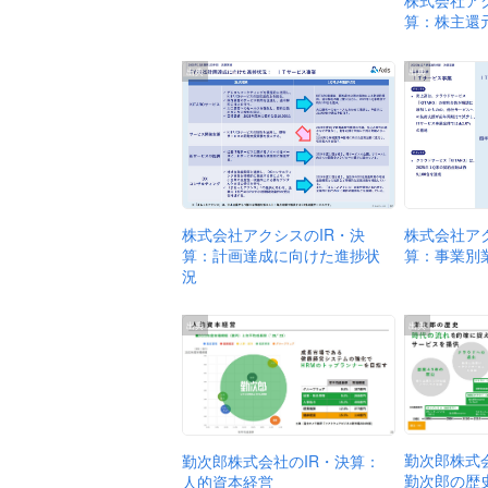
株式会社ア
算：株主還
出典
出典
株式会社ア
株式会社アクシスのIR・決
算：事業別
算：計画達成に向けた進捗状
況
出典
出典
勤次郎株式
勤次郎株式会社のIR・決算：
勤次郎の歴
人的資本経営