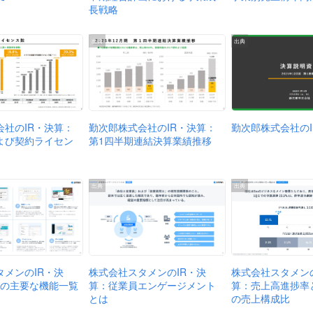
長戦略
出典
出典
会社のIR・決算：
勤次郎株式会社のIR・決算：
勤次郎株式会社のI
よび契約ライセン
第1四半期連結決算業績推移
出典
出典
株式会社スタメンの
株式会社スタメンのIR・決
タメンのIR・決
算：売上高進捗率
算：従業員エンゲージメント
Gの主要な機能一覧
の売上構成比
とは