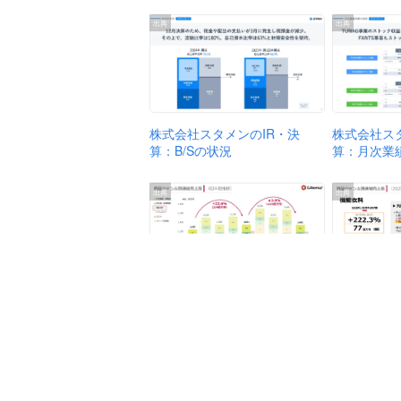
出典
出典
株式会社ス
株式会社スタメンのIR・決
算：月次業
算：B/Sの状況
出典
出典
株式会社リ
株式会社リベルタのIR・決
算：商品ジ
算：商品ジャンル別連結売上
高
高 四半期推移