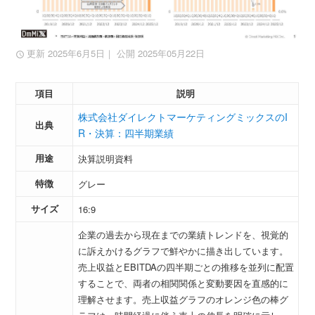
更新 2025年6月5日
｜ 公開 2025年05月22日
項目
説明
株式会社ダイレクトマーケティングミックスのI
出典
R・決算：四半期業績
用途
決算説明資料
特徴
グレー
サイズ
16:9
企業の過去から現在までの業績トレンドを、視覚的
に訴えかけるグラフで鮮やかに描き出しています。
売上収益とEBITDAの四半期ごとの推移を並列に配置
することで、両者の相関関係と変動要因を直感的に
理解させます。売上収益グラフのオレンジ色の棒グ