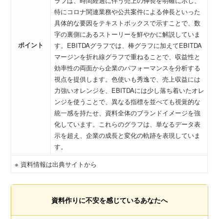
ラフは、時間経過に伴う売上の伸長を明確に示し、
特にコロナ関連業務や公共案件による伸長といった
具体的な要因をテキストボックスで示すことで、数
字の裏側にあるストーリーを鮮やかに解説していま
ポイント
す。EBITDAグラフでは、棒グラフに加えてEBITDA
マージンを折れ線グラフで重ねることで、収益性と
効率性の両面から企業のパフォーマンスを分析する
視点を提供します。色使いも秀逸で、売上収益には
力強いオレンジを、EBITDAには少し落ち着いたオレ
ンジを使うことで、異なる指標を並べても視覚的な
統一感を持たせ、資料全体のブランドイメージを強
化しています。これらのグラフは、単なるデータ表
示を超え、企業の成長と変化の軌跡を表現していま
す。
※ 資料情報は出典サイトから
資料作りに不安を感じているあなたへ