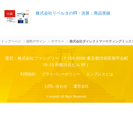
株式会社リベルタのIR・決算：商品実績
出典
>
>
>
トップページ
資料デザイン
サマリー
株式会社ダイレクトマーケティングミックス
運営：株式会社ファングリー（〒150-0036 東京都渋谷区南平台町
15-13 帝都渋谷ビル 5F）
利用規約
プライバシーポリシー
エンプレスとは
お問い合わせ
運営会社
© enpreth All Right Reserved.