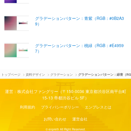
グラデーションパターン：青紫（RGB：#0B2A3
9）
グラデーションパターン：桃緑（RGB：#E4959
7）
>
>
>
トップページ
資料デザイン
グラデーション
グラデーションパターン：緑青（RGB
運営：株式会社ファングリー（〒150-0036 東京都渋谷区南平台町
15-13 帝都渋谷ビル 5F）
利用規約
プライバシーポリシー
エンプレスとは
お問い合わせ
運営会社
© enpreth All Right Reserved.