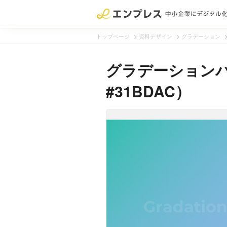
>
>
トップページ
資料デザイン
グラデーション
グラデーションパ
#31BDAC）