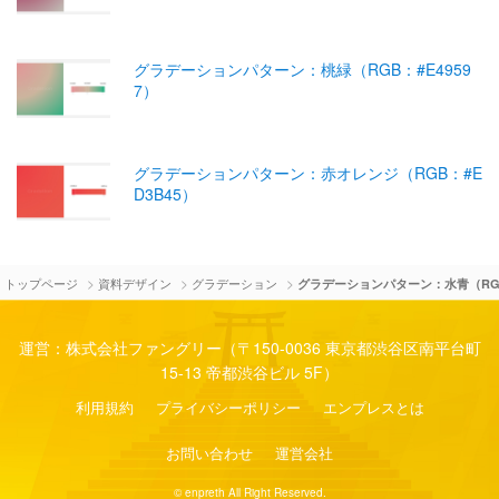
グラデーションパターン：桃緑（RGB：#E4959
7）
グラデーションパターン：赤オレンジ（RGB：#E
D3B45）
>
>
>
トップページ
資料デザイン
グラデーション
グラデーションパターン：水青（RGB
運営：株式会社ファングリー（〒150-0036 東京都渋谷区南平台町
15-13 帝都渋谷ビル 5F）
利用規約
プライバシーポリシー
エンプレスとは
お問い合わせ
運営会社
© enpreth All Right Reserved.