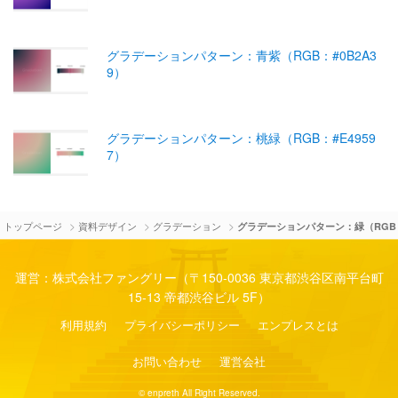
グラデーションパターン：青紫（RGB：#0B2A3
9）
グラデーションパターン：桃緑（RGB：#E4959
7）
>
>
>
トップページ
資料デザイン
グラデーション
グラデーションパターン：緑（RGB：
運営：株式会社ファングリー（〒150-0036 東京都渋谷区南平台町
15-13 帝都渋谷ビル 5F）
利用規約
プライバシーポリシー
エンプレスとは
お問い合わせ
運営会社
© enpreth All Right Reserved.