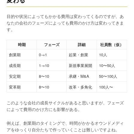
目的や状況によってもかかる費用は変わってくるのですが、あ
なたの会社のフェーズによっても費用のかけ方は変わってきま
す。
時期
フェーズ
詳細
社員数（仮）
創業期
0→1
起業・創業
10人
成長期
1→10
新規事業展開
10〜50人
安定期
8〜10
承継・M&A
50〜100人
変革期
8〜10
改革・多角化
100人〜
このような会社の成長サイクルがあると思いますが、フェーズ
によって費用のかけ方にも影響がある。
例えば、創業期のタイミングで、時間がかかるオウンドメディ
アをゆっくり自分たちで作っていくことは難しいですよね。