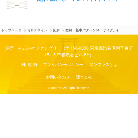
>
>
>
トップページ
資料デザイン
図解
図解：基本パターン54（サイクル）
運営：株式会社ファングリー（〒150-0036 東京都渋谷区南平台町
15-13 帝都渋谷ビル 5F）
利用規約
プライバシーポリシー
エンプレスとは
お問い合わせ
運営会社
© enpreth All Right Reserved.