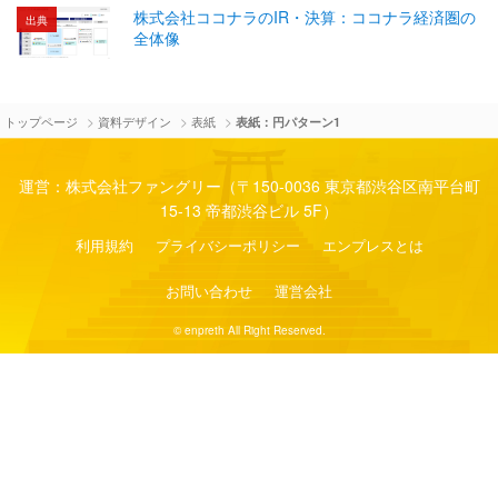
株式会社ココナラのIR・決算：ココナラ経済圏の
出典
全体像
>
>
>
トップページ
資料デザイン
表紙
表紙：円パターン1
運営：株式会社ファングリー（〒150-0036 東京都渋谷区南平台町
15-13 帝都渋谷ビル 5F）
利用規約
プライバシーポリシー
エンプレスとは
お問い合わせ
運営会社
© enpreth All Right Reserved.