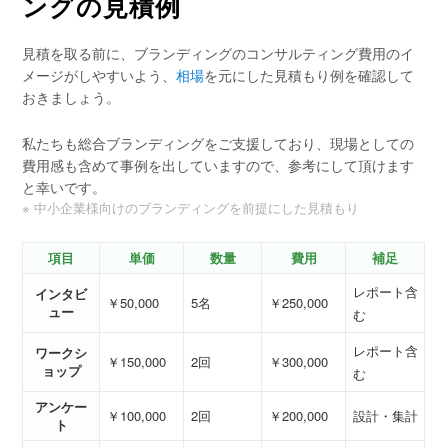
ングの見積例
見積を取る前に、ブランディングのコンサルティング費用のイ
メージがしやすいよう、
相場
を元にした見積もり例を確認して
おきましょう。
私たちも総合ブランディングをご支援しており、現場としての
費用感も含めて事例を出していますので、参考にして頂けます
と幸いです。
※ 中小企業様向けのブランディングを前提にした見積もり
項目
単価
数量
費用
補足
レポート含
インタビ
￥50,000
5名
￥250,000
ュー
む
レポート含
ワークシ
￥150,000
2回
￥300,000
ョップ
む
アンケー
￥100,000
2回
￥200,000
設計・集計
ト