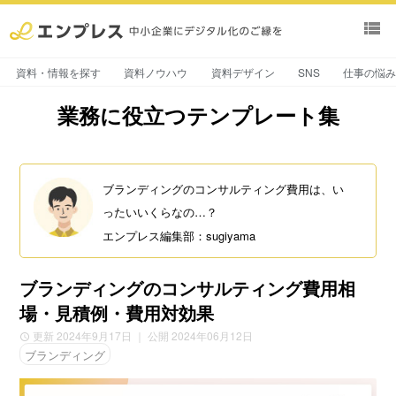
view_list
資料・情報を探す
資料ノウハウ
資料デザイン
SNS
仕事の悩
業務に役立つテンプレート集
ブランディングのコンサルティング費用は、い
ったいいくらなの…？
エンプレス編集部：sugiyama
ブランディングのコンサルティング費用相
場・見積例・費用対効果
更新 2024年9月17日
｜ 公開 2024年06月12日
ブランディング