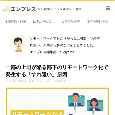
view_list
退職前兆・兆候
仕事が休めない
仕事の辞め時
仕事が毎日不安
リモートワークで起こりがちな上司部下間のす
れ違い。原因から解決までをまとめました。
エンプレス編集部：sugiyama
一部の上司が陥る部下のリモートワーク化で
発生する「すれ違い」原因
更新 2024年9月10日
｜ 公開 2022年02月03日