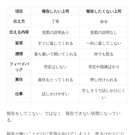
項目
報告したい上司
報告したくない上司
伝え方
丁寧
命令
伝える内容
意図の説明あり
意図の説明なし
返答
すぐに返してくれる
一向に返してこない
感情
落ち着いて聞いてくれる
何でも怒る
フィードバ
否定はしない
否定や指摘ばかり
ック
責任
責任をとってくれる
押し付けられる
忙しそうで話しかけにく
仕事
話しかけやすい
い
報告をしてこない、ではなく、報告できない状態になってい
る。
報告が無いことだけに意識を向けてしまうと、怒るばかりにな