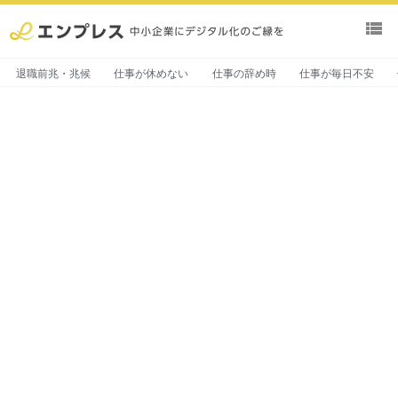
view_list
退職前兆・兆候
仕事が休めない
仕事の辞め時
仕事が毎日不安