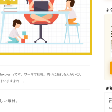
よ
ukuyamaです。ワーママ転職、周りに頼れる人がいない
いますよね...。
新
しい毎日。