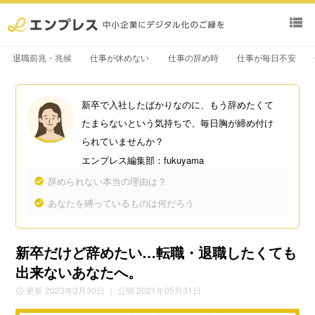
view_list
退職前兆・兆候
仕事が休めない
仕事の辞め時
仕事が毎日不安
新卒で入社したばかりなのに、もう辞めたくて
たまらないという気持ちで、毎日胸が締め付け
られていませんか？
エンプレス編集部：fukuyama
辞められない本当の理由は？
あなたを縛っているものは何だろう
新卒だけど辞めたい…転職・退職したくても
出来ないあなたへ。
更新 2023年3月30日
｜ 公開 2021年05月31日