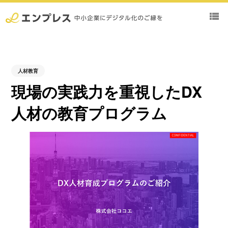
view_list
人材教育
現場の実践力を重視したDX
人材の教育プログラム