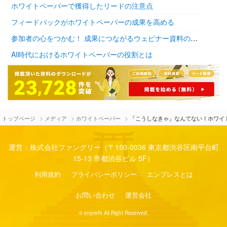
ホワイトペーパーで獲得したリードの注意点
フィードバックがホワイトペーパーの成果を高める
参加者の心をつかむ！ 成果につながるウェビナー資料の作り方
AI時代におけるホワイトペーパーの役割とは
>
>
>
トップページ
メディア
ホワイトペーパー
「こうしなきゃ」なんてない！ホワイ
運営：株式会社ファングリー（〒150-0036 東京都渋谷区南平台町
15-13 帝都渋谷ビル 5F）
利用規約
プライバシーポリシー
エンプレスとは
お問い合わせ
運営会社
© enpreth All Right Reserved.