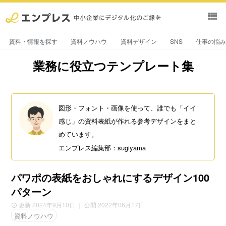
view_list
資料・情報を探す
資料ノウハウ
資料デザイン
SNS
仕事の悩
業務に役立つテンプレート集
図形・フォント・画像を使って、誰でも「イイ
感じ」の資料表紙が作れる参考デザインをまと
めています。
エンプレス編集部：sugiyama
パワポの表紙をおしゃれにするデザイン100
パターン
更新 2024年9月10日
｜ 公開 2022年06月17日
資料ノウハウ