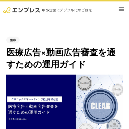
view_list
集客
医療広告×動画広告審査を通
すための運⽤ガイド