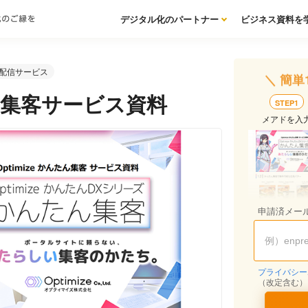
デジタル化のパートナー
ビジネス資料を
配信サービス
＼ 簡単
んたん集客サービス資料
STEP1
メアドを入
申請済メー
プライバシー
（改定含む）