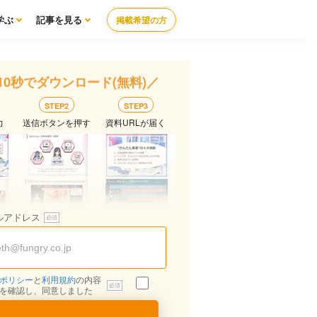
学ぶ
記事を見る
掲載希望の方
10秒でダウンロード(無料)／
STEP2
STEP3
力
送信ボタンを押す
資料URLが届く
ルアドレス
ポリシー
と
利用規約
の内容
を確認し、同意しました