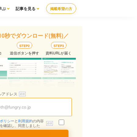
学ぶ
記事を見る
掲載希望の方
10秒でダウンロード(無料)／
STEP2
STEP3
力
送信ボタンを押す
資料URLが届く
ルアドレス
ポリシー
と
利用規約
の内容
を確認し、同意しました