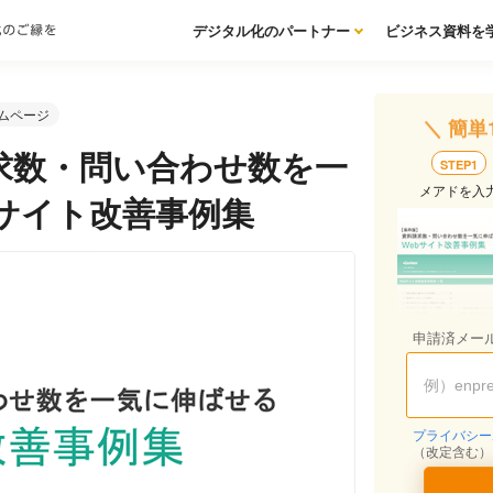
デジタル化のパートナー
ビジネス資料を
ムページ
＼ 簡単
求数・問い合わせ数を一
STEP1
メアドを入
bサイト改善事例集
申請済メー
プライバシー
（改定含む）