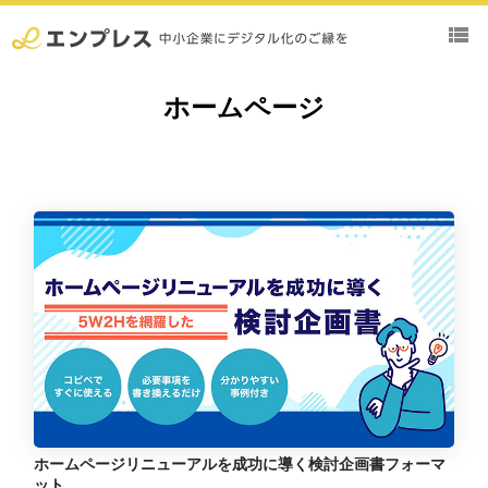
view_list
ホームページ
ホームページリニューアルを成功に導く検討企画書フォーマ
ット