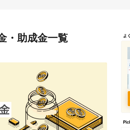
金・助成金一覧
よ
Pic