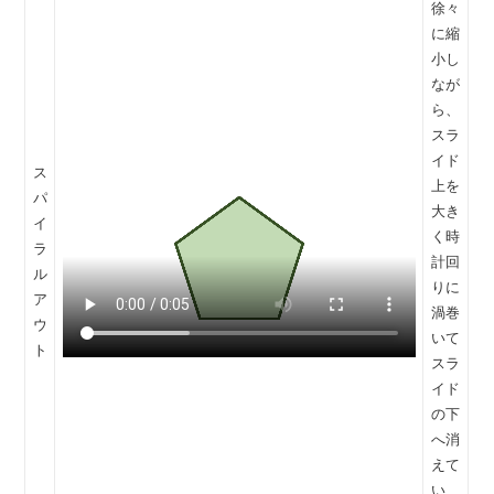
徐々
に縮
小し
なが
ら、
スラ
イド
ス
上を
パ
大き
イ
く時
ラ
計回
ル
りに
ア
渦巻
ウ
いて
ト
スラ
イド
の下
へ消
えて
い