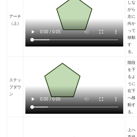
しな
がら
アーチ
左に
（上）
向か
って
移動
す
る。
階段
を下
るよ
ステッ
うに
プダウ
右下
ン
へ移
動す
る。
上へ
直線