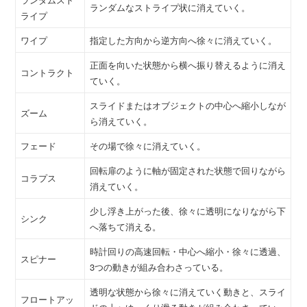
ランダムなストライプ状に消えていく。
ライプ
ワイプ
指定した方向から逆方向へ徐々に消えていく。
正面を向いた状態から横へ振り替えるように消え
コントラクト
ていく。
スライドまたはオブジェクトの中心へ縮小しなが
ズーム
ら消えていく。
フェード
その場で徐々に消えていく。
回転扉のように軸が固定された状態で回りながら
コラプス
消えていく。
少し浮き上がった後、徐々に透明になりながら下
シンク
へ落ちて消える。
時計回りの高速回転・中心へ縮小・徐々に透過、
スピナー
3つの動きが組み合わさっている。
透明な状態から徐々に消えていく動きと、スライ
フロートアッ