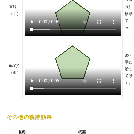
直線
状に
（上）
移動
す
る。
8の
字に
8の字
沿っ
（縦）
て動
く。
その他の軌跡効果
名称
概要