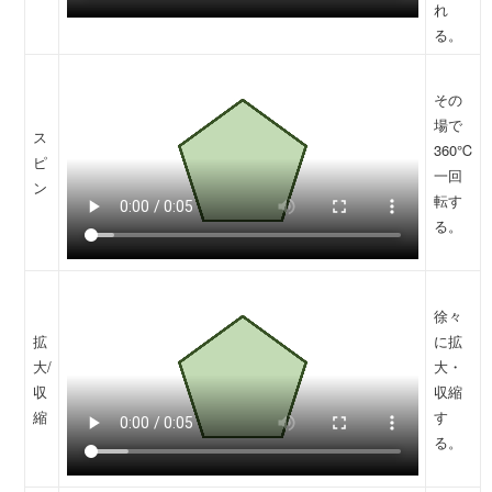
れ
る。
その
場で
ス
360℃
ピ
一回
ン
転す
る。
徐々
拡
に拡
大/
大・
収
収縮
縮
す
る。