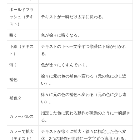
ボールドフラ
ッシュ（テキ
テキストが一瞬だけ太字に変わる。
スト）
暗く
色が徐々に暗くなる。
下線（テキス
テキストの下へ一文字ずつ順番に下線が引かれ
ト）
る。
薄く
色が徐々にくすんでいく。
徐々に元の色の補色へ変わる（元の色に少し近
補色
い）。
徐々に元の色の補色へ変わる（元の色に少し遠
補色２
い）。
指定した色に変わる動作が脈動のように一瞬起き
カラーパルス
る。
カラーで拡大
テキストが徐々に拡大・徐々に指定した色へ変
（テキスト）
化、2つの動作が同時に一文字ずつ適用される。