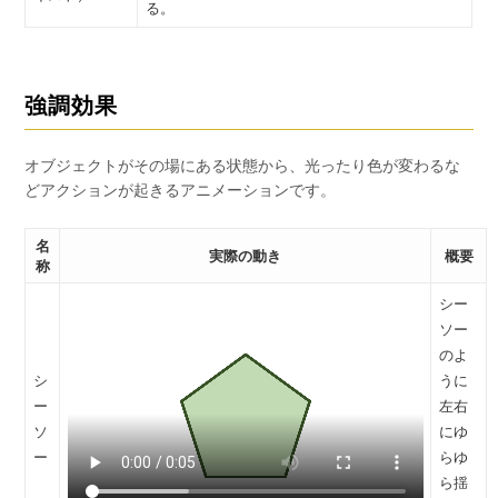
る。
強調効果
オブジェクトがその場にある状態から、光ったり色が変わるな
どアクションが起きるアニメーションです。
名
実際の動き
概要
称
シー
ソー
のよ
シ
うに
ー
左右
ソ
にゆ
ー
らゆ
ら揺