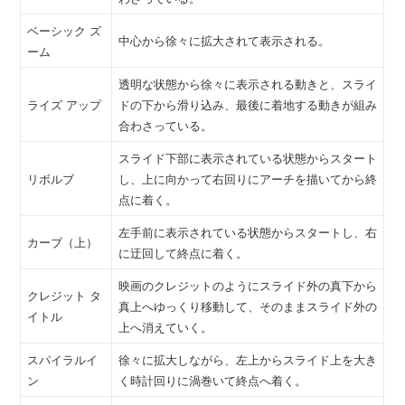
ベーシック ズ
中心から徐々に拡大されて表示される。
ーム
透明な状態から徐々に表示される動きと、スライ
ライズ アップ
ドの下から滑り込み、最後に着地する動きが組み
合わさっている。
スライド下部に表示されている状態からスタート
リボルブ
し、上に向かって右回りにアーチを描いてから終
点に着く。
左手前に表示されている状態からスタートし、右
カーブ（上）
に迂回して終点に着く。
映画のクレジットのようにスライド外の真下から
クレジット タ
真上へゆっくり移動して、そのままスライド外の
イトル
上へ消えていく。
スパイラルイ
徐々に拡大しながら、左上からスライド上を大き
ン
く時計回りに渦巻いて終点へ着く。