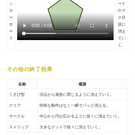
ッ
ード
カ
のマ
ー
ス目
ボ
状に
ー
消え
ド
てい
く。
その他の終了効果
名称
概要
くさび型
頂点から扇形に閉じるように消えていく。
クリア
特殊な動作はなく一瞬でパッと消える。
サークル
中心から円が広がるように徐々に消えていく。
ストリップ
大きなドットで徐々に消えていく。