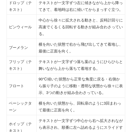
ドロップ（テ
テキストが一文字ずつ左に傾きながら上から降っ
キスト）
てきて、着地時は右に傾いてからまっすぐ立つ。
中心から徐々に拡大される動きと、反時計回りに
ピンウィール
高速でくるくる回転する動きが組み合わさってい
る。
横を向いた状態で右から飛び出してきて着地し、
ブーメラン
最後に正面を向く。
フリップ（テ
テキストが一文字ずつ落ち葉のようにひらひらと
キスト）
舞いながら上から落ちて着地する。
90℃傾いた状態から正常な角度に戻る・右側か
フロート
ら振り子のように移動・透明な状態から徐々に表
示、3つの動きが組み合わさっている。
ベーシックタ
横を向いた状態から、回転扉のように3回まわっ
ーン
て最後に正面を向く。
テキストが一文字ずつ中心から右へ拡大されなが
ホイップ（テ
ら表示され、順番に左へ詰めるようにスライドす
キスト）