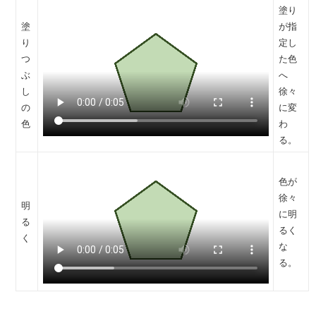
塗り
塗
が指
り
定し
つ
た色
ぶ
へ
し
徐々
の
に変
色
わ
る。
色が
徐々
明
に明
る
るく
く
な
る。