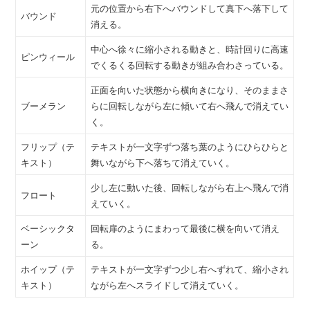
元の位置から右下へバウンドして真下へ落下して
バウンド
消える。
中心へ徐々に縮小される動きと、時計回りに高速
ピンウィール
でくるくる回転する動きが組み合わさっている。
正面を向いた状態から横向きになり、そのままさ
ブーメラン
らに回転しながら左に傾いて右へ飛んで消えてい
く。
フリップ（テ
テキストが一文字ずつ落ち葉のようにひらひらと
キスト）
舞いながら下へ落ちて消えていく。
少し左に動いた後、回転しながら右上へ飛んで消
フロート
えていく。
ベーシックタ
回転扉のようにまわって最後に横を向いて消え
ーン
る。
ホイップ（テ
テキストが一文字ずつ少し右へずれて、縮小され
キスト）
ながら左へスライドして消えていく。