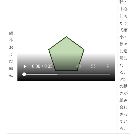
転・
中心
に向
かっ
て縮
縮
小・
小
徐々
お
に透
よ
明に
び
な
回
る、
転
3つ
の動
きが
組み
合わ
さっ
てい
る。