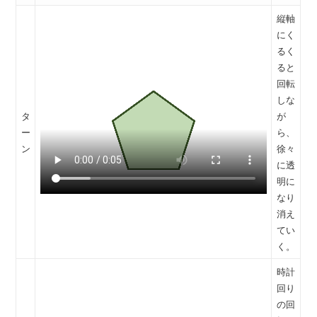
縦軸
にく
るく
ると
回転
しな
タ
が
ー
ら、
ン
徐々
に透
明に
なり
消え
てい
く。
時計
回り
の回