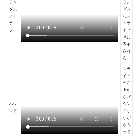
ラン
ラン
ダム
ダム
スト
なス
ライ
トラ
プ
イプ
状に
表示
され
る。
スラ
イド
の左
上か
らバ
バウ
ウン
ンド
ドし
なが
ら入
って