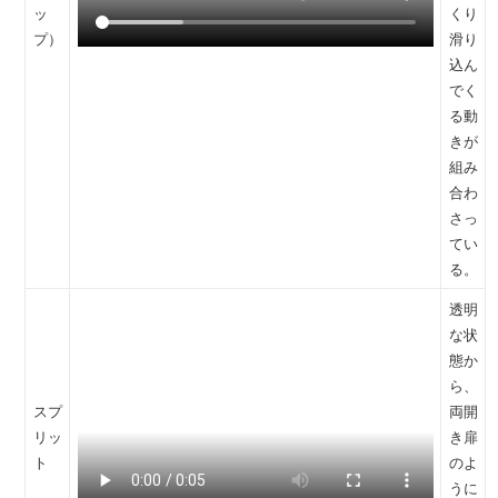
ッ
くり
プ）
滑り
込ん
でく
る動
きが
組み
合わ
さっ
てい
る。
透明
な状
態か
ら、
スプ
両開
リッ
き扉
ト
のよ
うに