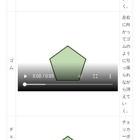
く。
左右
に向
かっ
てゴ
ムの
よう
ゴ
に引
ム
っ張
られ
なが
ら消
えて
い
く。
チェ
チ
ッカ
ェ
ーボ