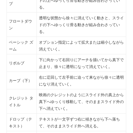
ドの上へゆっくり滑る動きが組み合わさってい
プ
る。
透明な状態から徐々に消えていく動きと、スライ
フロートダウ
ドの下へゆっくり滑る動きが組み合わさってい
ン
る。
ベーシック ズ
オプション指定によって拡大または縮小しながら
ーム
消えていく。
下に向かって右回りにアーチを描いてから真下で
リボルブ
止まり、徐々に透明になって消えていく。
右に迂回して左手前に迫って来ながら徐々に透明
カーブ（下）
になり消えていく。
映画のクレジットのようにスライド外の真上から
クレジット タ
真下へゆっくり移動して、そのままスライド外の
イトル
下へ消えていく。
ドロップ（テ
テキストが一文字ずつ右に傾きながら下へ落ち
キスト）
て、そのままスライド外へ消える。