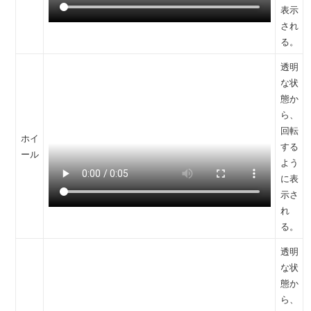
表示
され
る。
透明
な状
態か
ら、
回転
ホイ
する
ール
よう
に表
示さ
れ
る。
透明
な状
態か
ら、