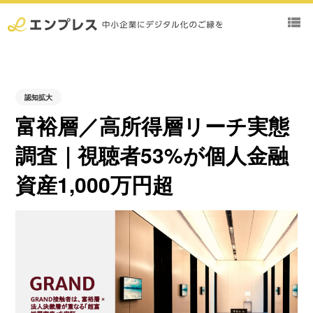
view_list
認知拡大
富裕層／高所得層リーチ実態
調査｜視聴者53%が個人金融
資産1,000万円超