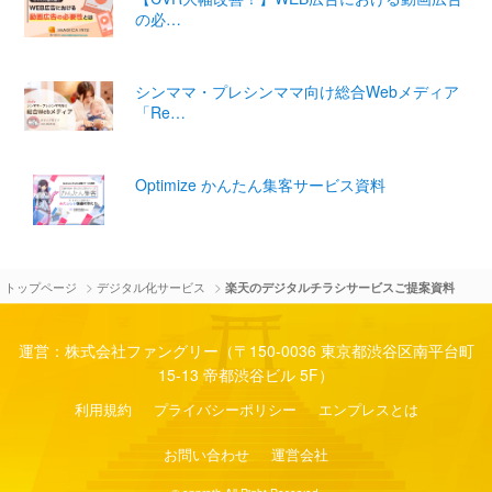
の必…
シンママ・プレシンママ向け総合Webメディア
「Re…
Optimize かんたん集客サービス資料
>
>
トップページ
デジタル化サービス
楽天のデジタルチラシサービスご提案資料
運営：株式会社ファングリー（〒150-0036 東京都渋谷区南平台町
15-13 帝都渋谷ビル 5F）
利用規約
プライバシーポリシー
エンプレスとは
お問い合わせ
運営会社