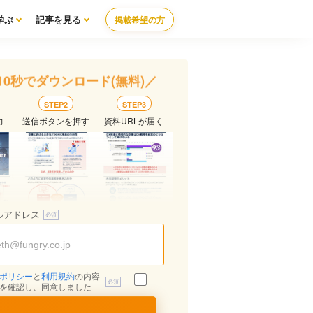
学ぶ
記事を見る
掲載希望の方
10秒でダウンロード(無料)／
STEP2
STEP3
力
送信ボタンを押す
資料URLが届く
ルアドレス
ポリシー
と
利用規約
の内容
を確認し、同意しました