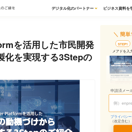
デジタル化のパートナー
ビジネス資料を
＼ 簡単
latformを活用した市民開発
STEP1
メアドを入
化を実現する3Stepの
申請済メー
プライバシー
（改定含む）