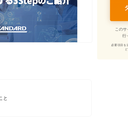
このサ
行
必要項目を
こと