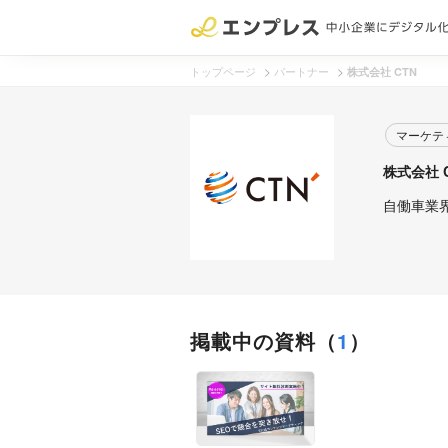
>
>
トップページ
パートナー
株式会社 CTN
マーケテ
株式会社 
自働車業
掲載中の資料
（
1
）