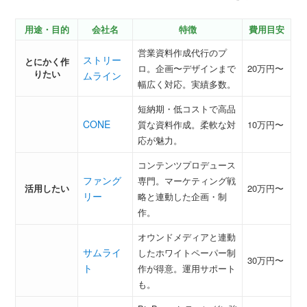
用途・目的
会社名
特徴
費用目安
営業資料作成代行のプ
ストリー
とにかく作
ロ。企画〜デザインまで
20万円〜
りたい
ムライン
幅広く対応。実績多数。
短納期・低コストで高品
CONE
質な資料作成。柔軟な対
10万円〜
応が魅力。
コンテンツプロデュース
ファング
専門。マーケティング戦
活用したい
20万円〜
リー
略と連動した企画・制
作。
オウンドメディアと連動
サムライ
したホワイトペーパー制
30万円〜
ト
作が得意。運用サポート
も。