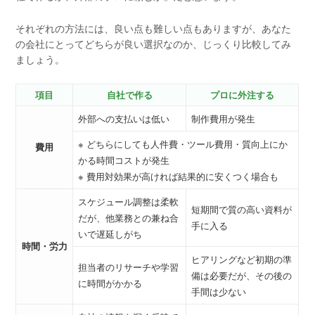
それぞれの方法には、良い点も難しい点もありますが、あなた
の会社にとってどちらが良い選択なのか、じっくり比較してみ
ましょう。
項目
自社で作る
プロに外注する
外部への支払いは低い
制作費用が発生
※ どちらにしても人件費・ツール費用・質向上にか
費用
かる時間コストが発生
※ 費用対効果が高ければ結果的に安くつく場合も
スケジュール調整は柔軟
短期間で質の高い資料が
だが、他業務との兼ね合
手に入る
いで遅延しがち
時間・労力
ヒアリングなど初期の準
担当者のリサーチや学習
備は必要だが、その後の
に時間がかかる
手間は少ない