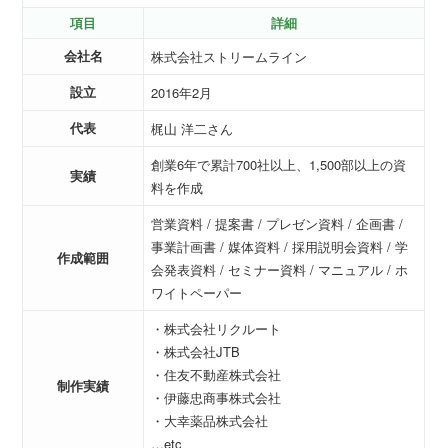
項目
詳細
会社名
株式会社ストリームライン
設立
2016年2月
代表
梶山 洋二さん
創業6年で累計700社以上、1,500部以上の資
実績
料を作成
営業資料 / 提案書 / プレゼン資料 / 企画書 /
事業計画書 / 媒体資料 / 採用説明会資料 / 学
作成範囲
会発表資料 / セミナー資料 / マニュアル / ホ
ワイトペーパー
・株式会社リクルート
・株式会社JTB
・住友不動産株式会社
制作実績
・伊藤忠商事株式会社
・大幸薬品株式会社
…etc