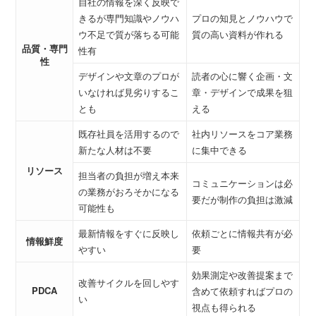
自社の情報を深く反映で
きるが専門知識やノウハ
プロの知見とノウハウで
ウ不足で質が落ちる可能
質の高い資料が作れる
品質・専門
性有
性
デザインや文章のプロが
読者の心に響く企画・文
いなければ見劣りするこ
章・デザインで成果を狙
とも
える
既存社員を活用するので
社内リソースをコア業務
新たな人材は不要
に集中できる
リソース
担当者の負担が増え本来
コミュニケーションは必
の業務がおろそかになる
要だが制作の負担は激減
可能性も
最新情報をすぐに反映し
依頼ごとに情報共有が必
情報鮮度
やすい
要
効果測定や改善提案まで
改善サイクルを回しやす
PDCA
含めて依頼すればプロの
い
視点も得られる