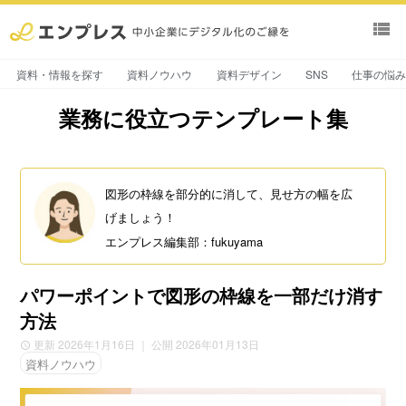
view_list
資料・情報を探す
資料ノウハウ
資料デザイン
SNS
仕事の悩
業務に役立つテンプレート集
図形の枠線を部分的に消して、見せ方の幅を広
げましょう！
エンプレス編集部：fukuyama
パワーポイントで図形の枠線を一部だけ消す
方法
更新 2026年1月16日
｜ 公開 2026年01月13日
資料ノウハウ