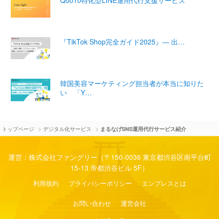
『TikTok Shop完全ガイド2025』― 出…
韓国美容マーケティング担当者が本当に知りた
い 「Y…
>
>
トップページ
デジタル化サービス
まるなげSNS運用代行サービス紹介
運営：株式会社ファングリー（〒150-0036 東京都渋谷区南平台町
15-13 帝都渋谷ビル 5F）
利用規約
プライバシーポリシー
エンプレスとは
お問い合わせ
運営会社