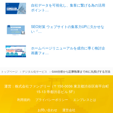
自社データを可視化し、集客に繋げる為の活用
ポイント…
SEO対策 ウェブサイトの集客力UPに欠かせな
い『…
ホームページリニューアルを成功に導く検討企
画書フォ…
>
>
トップページ
デジタル化サービス
GA4分析から記事執筆までAIに丸投げする方法
運営：株式会社ファングリー（〒150-0036 東京都渋谷区南平台町
15-13 帝都渋谷ビル 5F）
利用規約
プライバシーポリシー
エンプレスとは
お問い合わせ
運営会社