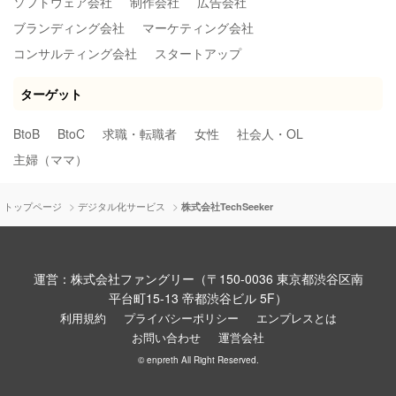
ソフトウェア会社
制作会社
広告会社
ブランディング会社
マーケティング会社
コンサルティング会社
スタートアップ
ターゲット
BtoB
BtoC
求職・転職者
女性
社会人・OL
主婦（ママ）
>
>
トップページ
デジタル化サービス
株式会社TechSeeker
運営：株式会社ファングリー（〒150-0036 東京都渋谷区南
平台町15-13 帝都渋谷ビル 5F）
利用規約
プライバシーポリシー
エンプレスとは
お問い合わせ
運営会社
© enpreth All Right Reserved.