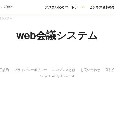
デジタル化のパートナー
ビジネス資料を
議システム
web会議システム
会社ファングリー（〒150-0036 東京都渋谷区南平台町15-13 帝都渋谷
用規約
プライバシーポリシー
エンプレスとは
お問い合わせ
運営
© enpreth All Right Reserved.