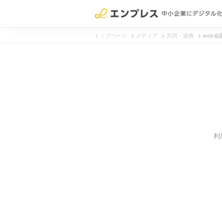
>
>
>
トップページ
メディア
共同・連携
web会
運営：株式
利