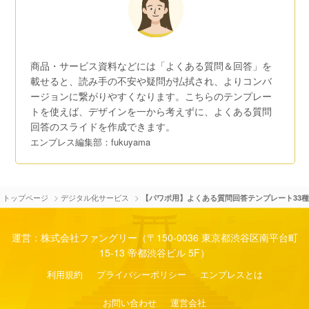
商品・サービス資料などには「よくある質問＆回答」を
載せると、読み手の不安や疑問が払拭され、よりコンバ
ージョンに繋がりやすくなります。こちらのテンプレー
トを使えば、デザインを一から考えずに、よくある質問
回答のスライドを作成できます。
エンプレス編集部：fukuyama
>
>
トップページ
デジタル化サービス
【パワポ用】よくある質問回答テンプレート33
運営：株式会社ファングリー（〒150-0036 東京都渋谷区南平台町
15-13 帝都渋谷ビル 5F）
利用規約
プライバシーポリシー
エンプレスとは
お問い合わせ
運営会社