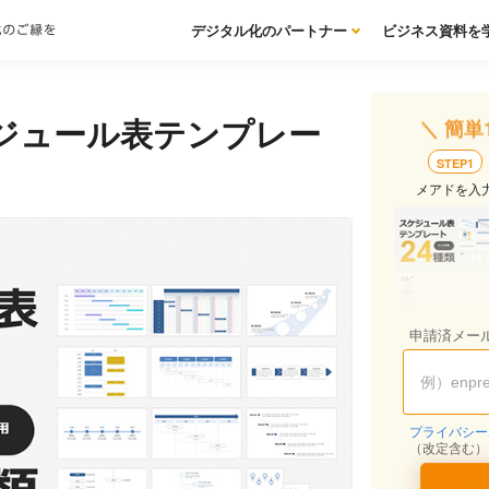
デジタル化のパートナー
ビジネス資料を
ジュール表テンプレー
＼ 簡単
STEP1
メアドを入
申請済メー
プライバシー
（改定含む）