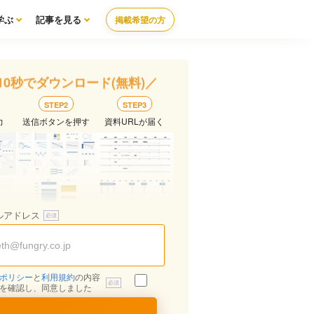
学ぶ
記事を見る
掲載希望の方
10秒でダウンロード(無料)／
STEP2
STEP3
力
送信ボタンを押す
資料URLが届く
ルアドレス
ポリシー
と
利用規約
の内容
を確認し、同意しました