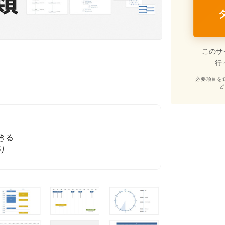
このサ
行
必要項目を
きる
り