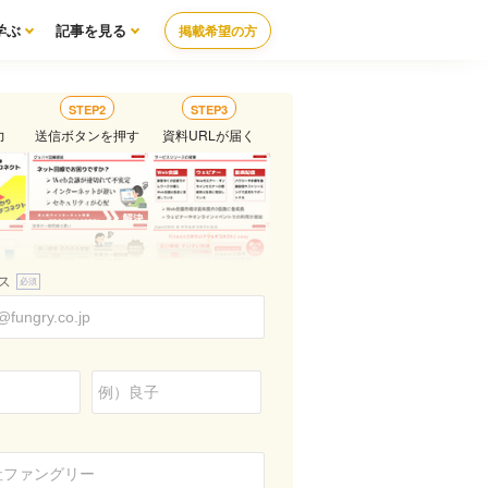
学ぶ
記事を見る
掲載希望の方
STEP2
STEP3
力
送信ボタンを押す
資料URLが届く
ス