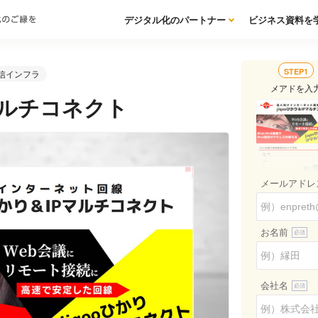
デジタル化のパートナー
ビジネス資料を
STEP1
信インフラ
メアドを入
Pマルチコネクト
メールアドレ
お名前
会社名