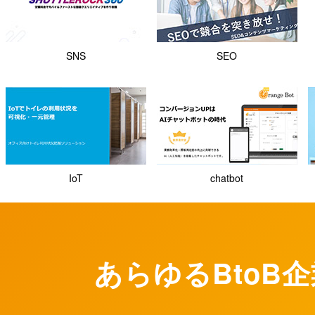
SNS
SEO
IoT
chatbot
あらゆるBtoB