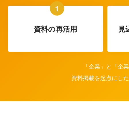
1
資料の再活用
見
「企業」と「企業
資料掲載を起点にした