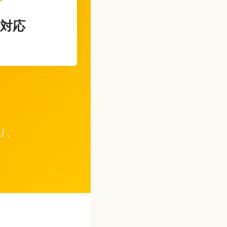
対応
り、