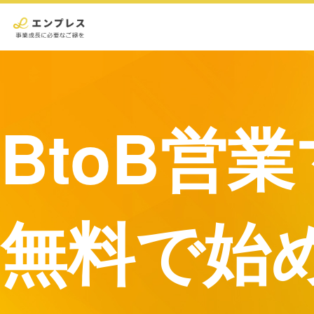
BtoB営
無料で始