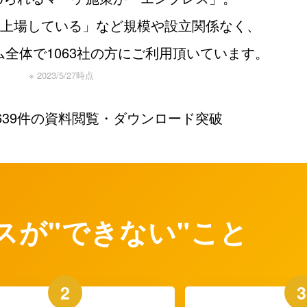
上場している」など規模や設立関係なく、
全体で1063社の方にご利用頂いています。
※ 2023/5/27時点
スが"できない"こと
2
3