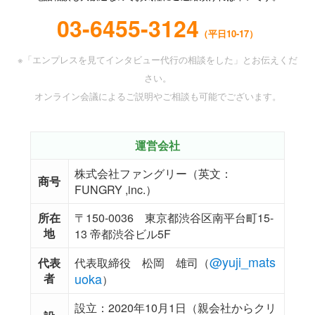
03-6455-3124
（平日10-17）
※「エンプレスを見てインタビュー代行の相談をした」とお伝えくだ
さい。
オンライン会議によるご説明やご相談も可能でございます。
運営会社
株式会社ファングリー（英文：
商号
FUNGRY ,inc.）
所在
〒150-0036 東京都渋谷区南平台町15-
地
13 帝都渋谷ビル5F
@yuji_mats
代表
代表取締役 松岡 雄司（
uoka
者
）
設立：2020年10月1日（親会社からクリ