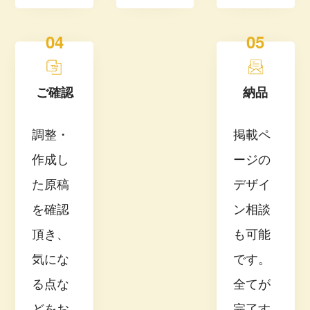
04
05
ご確認
納品
調整・
掲載ペ
作成し
ージの
た原稿
デザイ
を確認
ン相談
頂き、
も可能
気にな
です。
る点な
全てが
どをお
完了す