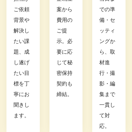
ご依頼
案から
での準
背景や
費用の
備・セ
解決し
ご提
ッティ
たい課
示。必
ングか
題、成
要に応
ら、取
し遂げ
じて秘
材進
たい目
密保持
行・撮
標を丁
契約も
影・編
寧にお
締結。
集まで
聞きし
一貫し
ます。
て対
応。